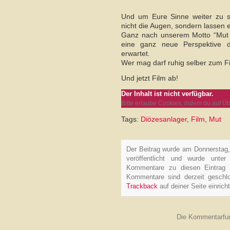
Und um Eure Sinne weiter zu s
nicht die Augen, sondern lassen 
Ganz nach unserem Motto “Mut T
eine ganz neue Perspektive
erwartet.
Wer mag darf ruhig selber zum Fi
Und jetzt Film ab!
Der Inhalt ist nicht verfügbar.
Bitte erlaube Cookies, indem du auf Ü
Tags:
Diözesanlager
,
Film
,
Mut
Der Beitrag wurde am Donnerstag
veröffentlicht und wurde unte
Kommentare zu diesen Eintrag
Kommentare sind derzeit geschl
Trackback
auf deiner Seite einrich
Die Kommentarfun